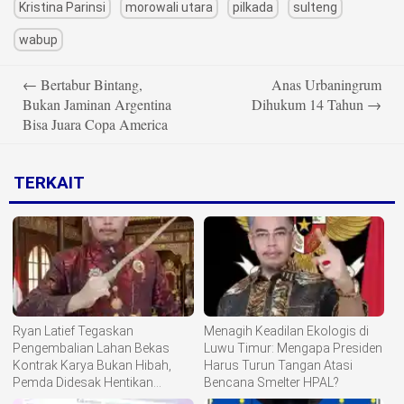
Kristina Parinsi
morowali utara
pilkada
sulteng
wabup
Post
←
Bertabur Bintang,
Anas Urbaningrum
navigation
Bukan Jaminan Argentina
Dihukum 14 Tahun
→
Bisa Juara Copa America
TERKAIT
Ryan Latief Tegaskan
Menagih Keadilan Ekologis di
Pengembalian Lahan Bekas
Luwu Timur: Mengapa Presiden
Kontrak Karya Bukan Hibah,
Harus Turun Tangan Atasi
Pemda Didesak Hentikan
Bencana Smelter HPAL?
Komoditisasi Tanah Ulayat