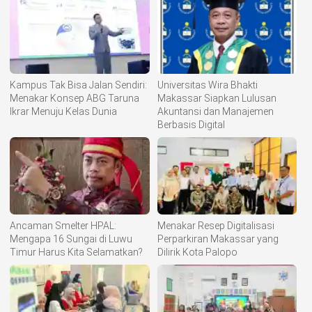
Kampus Tak Bisa Jalan Sendiri:
Universitas Wira Bhakti
Menakar Konsep ABG Taruna
Makassar Siapkan Lulusan
Ikrar Menuju Kelas Dunia
Akuntansi dan Manajemen
Berbasis Digital
Ancaman Smelter HPAL:
Menakar Resep Digitalisasi
Mengapa 16 Sungai di Luwu
Perparkiran Makassar yang
Timur Harus Kita Selamatkan?
Dilirik Kota Palopo