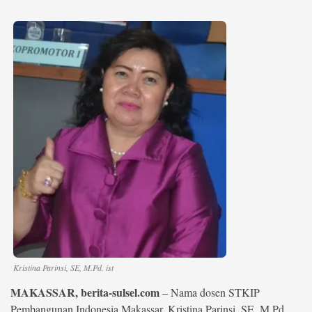
©
Copyright
2026
berita-
sulsel.com
.
All
Right
Reserved
Kristina Parinsi, SE, M.Pd. ist
MAKASSAR, berita-sulsel.com
– Nama dosen STKIP
Pembangunan Indonesia Makassar, Kristina Parinsi, SE, M.Pd