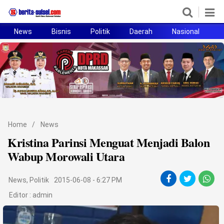
News
Bisnis
Politik
Daerah
Nasional
H
Home
News
Politik
Pendidikan
Home
/
News
Bisnis
Kristina Parinsi Menguat Menjadi Balon
Wabup Morowali Utara
Otomotif
News
,
Politik
2015-06-08 - 6:27 PM
Hukum
Editor :
admin
Sport