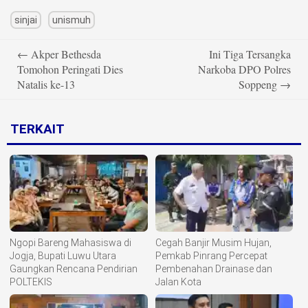
sinjai
unismuh
Post
←
Akper Bethesda
Ini Tiga Tersangka
navigation
Tomohon Peringati Dies
Narkoba DPO Polres
Natalis ke-13
Soppeng
→
TERKAIT
Ngopi Bareng Mahasiswa di
Cegah Banjir Musim Hujan,
Jogja, Bupati Luwu Utara
Pemkab Pinrang Percepat
Gaungkan Rencana Pendirian
Pembenahan Drainase dan
POLTEKIS
Jalan Kota