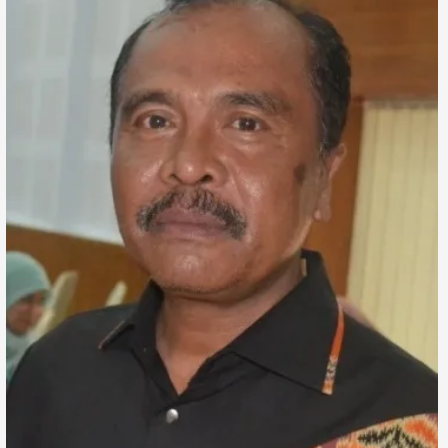
Life Style
Profil
Opini
Video
More
Disclaimer