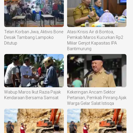
Telan Korban Jiwa, Aktivis Bone
Atasi Krisis Air di Bontoa,
Desak Tambang Lampoko
Pemkab Maros Kucurkan Rp2
Ditutup
Miliar Genjot Kapasitas IPA
Bantimurung
Wabup Maros Ikut Razia Pajak
Kekeringan Ancam Sektor
Kendaraan Bersama Samsat
Pertanian, Pemkab Pinrang Ajak
Warga Gelar Salat Istisqa