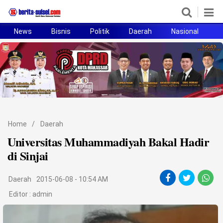
News
Bisnis
Politik
Daerah
Nasional
H
Home
News
Politik
Pendidikan
Home
/
Daerah
Bisnis
Universitas Muhammadiyah Bakal Hadir
di Sinjai
Otomotif
Daerah
2015-06-08 - 10:54 AM
Hukum
Editor :
admin
Sport