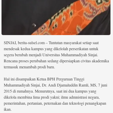
©
Copyright
2026
berita-
sulsel.com
.
All
Right
Reserved
SINJAI, berita-sulsel.com – Tuntutan masyarakat setiap saat
mendesak kedua kampus yang dikelolah perserikatan untuk
segera berubah menjadi Universitas Muhammadiyah Sinjai.
Rencana proses perubahan sedang dipersiapkan civitas akademika
termasuk menambah prodi baru.
Hal ini disampaikan Ketua BPH Perguruan Tinggi
Muhammadiyah Sinjai, Dr. Andi Djamaluddin Ramli, MS, 7 juni
2015 di rumahnya. Menurutnya, saat ini dua kampus yang
dikelola membina lima prodi yakni; ilmu admnistrasi negara,
pemerintahan, pertanian, peternakan dan teknologi penangkapan
ikan.