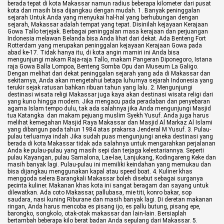
Life Style
berada tepat di kota Makassar namun radius beberapa kilometer dari pusat
kota dan masih bisa dijangkau dengan mudah.
1. Banyak peninggalan
sejarah
Untuk Anda yang menyukai hal-hal yang berhubungan dengan
Profil
sejarah, Makassar adalah tempat yang tepat. Disinilah kejayaan Kerajaan
Gowa Tallo terjejak.
Berbagai peninggalan masa kerajaan dan perjuangan
Indonesia melawan Belanda bisa Anda lihat dari dekat. Ada Benteng Fort
Rotterdam yang merupakan peninggalan kejayaan Kerajaan Gowa pada
Opini
abad ke-17.
Tidak hanya itu, di kota angin mamiri ini Anda bisa
mengunjungi makam Raja-raja Tallo, makam Pangeran Diponegoro, Istana
raja Gowa Balla Lompoa, Benteng Somba Opu dan Museum La Galigo.
Video
Dengan melihat dari dekat peninggalan sejarah yang ada di Makassar dan
sekitarnya, Anda akan mengetahui betapa luhurnya sejarah Indonesia yang
terukir sejak ratusan bahkan ribuan tahun yang lalu.
2. Mengunjungi
More
destinasi wisata religi
Makassar juga kaya akan destinasi wisata religi dari
yang kuno hingga modern. Jika mengacu pada peradaban dan penyebaran
agama Islam tempo dulu, tak ada salahnya jika Anda mengunjungi Masjid
Disclaimer
tua Katangka dan makam pejuang muslim Syekh Yusuf.
Anda juga harus
melihat kemegahan Masjid Raya Makassar dan Masjid Al Markaz Al Islami
yang dibangun pada tahun 1984 atas prakarsa Jenderal M Yusuf.
3. Pulau-
pulau terluarnya indah
Jika sudah puas mengunjungi aneka destinasi yang
berada di kota Makassar tidak ada salahnya untuk mengarahkan perjalanan
Anda ke pulau-pulau yang masih sepi dan terjaga kelestariannya.
Seperti
pulau Kayangan, pulau Samalona, Lae-lae, Lanjukang, Kodingareng Keke dan
masih banyak lagi. Pulau-pulau ini memiliki keindahan yang memukau dan
bisa dijangkau menggunakan kapal atau speed boat.
4. Kuliner khas
menggoda selera
Barangkali Makassar boleh disebut sebagai surganya
pecinta kuliner. Makanan khas kota ini sangat beragam dan sayang untuk
dilewatkan. Ada coto Makassar, pallubasa, mie titi, konro bakar, sop
saudara, nasi kuning Riburane dan masih banyak lagi.
Di deretan makanan
ringan, Anda harus mencoba es pisang ijo, es pallu butung, pisang epe,
barongko, songkolo, otak-otak makassar dan lain-lain. Bersiaplah
bertambah beberapa kilo berat badan Anda sepulang dari Makassar.
5.