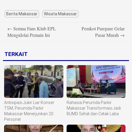
Berita Makassar
Wisata Makassar
Post
←
Semua Fans Klub EPL
Pemkot Parepare Gelar
navigation
Mengidolai Pemain Ini
Pasar Murah
→
TERKAIT
Antisipasi Jukir Liar Konser
Rahasia Perumda Parkir
TSM, Perumda Parkir
Makassar Transformasi Jadi
Makassar Menerjunkan 20
BUMD Sehat dan Cetak Laba
Personel