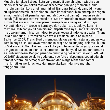
Mudah dijangkau
Sebagai kota yang menjadi daerah tujuan wisata dan
bisnis, kini banyak sekali maskapai penerbangan yang membuka jalur
menuju dan dari kota angin mamiri ini.
Bandara Sultan Hasanuddin yang
©
cukup besar membuat perjalanan udara ke Makassar bisa ditempuh dengan
Copyright
amat mudah. Baik penerbangan murah (low cost carrier) maupun servis
2026
penuh (full service carrier) tersedia.
6. Kota metropolitan kawasan Indonesia
berita-
Timur
Makassar sudah menjelman menjadi kota yang semakin maju.
sulsel.com
Kendati tidak se-metropolis Surabaya dan Jakarta, setidaknya kota ini
.
memiliki lebih banyak pilihan hiburan. Seperti misalnya Trans Studio yang
All
merupakan taman hiburan indoor terbesar kedua di Indonesia setelah Trans
Right
Studio Bandung.
Diresmikan oleh Wakil Presiden Jusuf Kalla pada 9
Reserved
September 2009, Trans Studio membuat Makassar kian sejajar dengan kota-
kota lainnya di Pulau Jawa. Wahana ini wajib Anda kunjungi selama liburan
di Makassar.
7. Memiliki landmark kota yang terkenal
Siapa yang tak kenal
dengan pantai Losari. Pantai ini tersohor tidak hanya di Makassar namun di
seluruh Indonesia. Dengan penanda huruf yang besar bertuliskan “PANTAI
LOSARI” siapapun selalu tergoda untuk berfoto di depannya.
Losari adalah
tempat pertemuan berbagai wisatawan dan warga Makassar sambil
menikmati kuliner khas kota dan menyaksikan indahnya matahari
tenggelam. (ris)