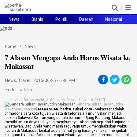
News
Bisnis
Politik
Daerah
Nasional
H
Home
News
Home
/
News
7 Alasan Mengapa Anda Harus Wisata ke
Politik
Makassar
Pendidikan
News
,
Travel
2015-06-25 - 6:46 PM
Bisnis
Editor :
admin
Otomotif
[caption id="attachment_2169" align="alignleft" width="610"]
Bandara Sultan Hasanuddin
Makassar[/caption]
MAKASSAR, berita-sulsel.com
- Makassar adalah
Hukum
primadona baru kota tujuan wisata di Indonesia Timur. Selain menjadi
ibukota Sulawesi Selatan yang dahulu bernama Ujung Pandang, Makassar
memiki sejuta daya tarik yang membuatnya tak pernah sepi dari kunjungan
Sport
wisatawan.
Bagi Anda yang masih ragu-ragu untuk menghabiskan waktu
liburan di Makassar, berikut adalah 7 hal yang barangkali akan mengubah
keraguan tersebut. Beberapa tempat wisata yang disebutkan mungkin tidak