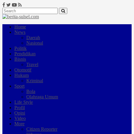
Home
News
Daerah
Nasional
Politik
Pendidikan
Bisnis
Travel
Otomotif
Hukum
Kriminal
Sport
Bola
Olahraga Umum
Life Style
Profil
Opini
Video
More
Citizen Reporter