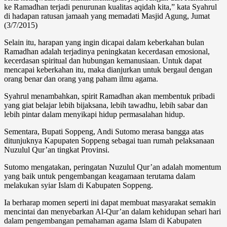
ke Ramadhan terjadi penurunan kualitas aqidah kita,” kata Syahrul
di hadapan ratusan jamaah yang memadati Masjid Agung, Jumat
(3/7/2015)
Selain itu, harapan yang ingin dicapai dalam keberkahan bulan
Ramadhan adalah terjadinya peningkatan kecerdasan emosional,
kecerdasan spiritual dan hubungan kemanusiaan. Untuk dapat
mencapai keberkahan itu, maka dianjurkan untuk bergaul dengan
orang benar dan orang yang paham ilmu agama.
Syahrul menambahkan, spirit Ramadhan akan membentuk pribadi
yang giat belajar lebih bijaksana, lebih tawadhu, lebih sabar dan
lebih pintar dalam menyikapi hidup permasalahan hidup.
Sementara, Bupati Soppeng, Andi Sutomo merasa bangga atas
ditunjuknya Kapupaten Soppeng sebagai tuan rumah pelaksanaan
Nuzulul Qur’an tingkat Provinsi.
Sutomo mengatakan, peringatan Nuzulul Qur’an adalah momentum
yang baik untuk pengembangan keagamaan terutama dalam
melakukan syiar Islam di Kabupaten Soppeng.
Ia berharap momen seperti ini dapat membuat masyarakat semakin
mencintai dan menyebarkan Al-Qur’an dalam kehidupan sehari hari
dalam pengembangan pemahaman agama Islam di Kabupaten