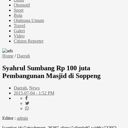
Otomotif
Sport
Bola
Olahraga Umum
Travel
Galeri
Video
Citizen Reporter
Home
/
Daerah
Syahrul Sumbang Rp 100 juta
Pembangunan Masjid di Soppeng
Daerah
,
News
2015-07-04 - 1:52 PM
Editor :
admin
[caption id="attachment_2636" align="alignleft" width="320"]