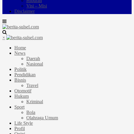
Hiburan
Visi – Misi
Disclaimer
×
Home
News
Daerah
Nasional
Politik
Pendidikan
Bisnis
Travel
Otomotif
Hukum
Kriminal
Sport
Bola
Olahraga Umum
Life Style
Profil
Opini