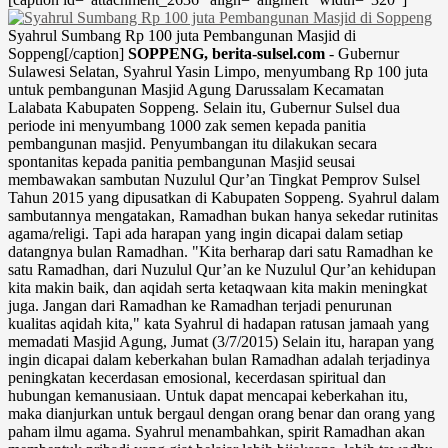
Syahrul Sumbang Rp 100 juta Pembangunan Masjid di
Soppeng[/caption]
SOPPENG, berita-sulsel.com
- Gubernur
Sulawesi Selatan, Syahrul Yasin Limpo, menyumbang Rp 100 juta
untuk pembangunan Masjid Agung Darussalam Kecamatan
Lalabata Kabupaten Soppeng.
Selain itu, Gubernur Sulsel dua
periode ini menyumbang 1000 zak semen kepada panitia
pembangunan masjid. Penyumbangan itu dilakukan secara
spontanitas kepada panitia pembangunan Masjid seusai
membawakan sambutan Nuzulul Qur’an Tingkat Pemprov Sulsel
Tahun 2015 yang dipusatkan di Kabupaten Soppeng.
Syahrul dalam
sambutannya mengatakan, Ramadhan bukan hanya sekedar rutinitas
agama/religi. Tapi ada harapan yang ingin dicapai dalam setiap
datangnya bulan Ramadhan.
"Kita berharap dari satu Ramadhan ke
satu Ramadhan, dari Nuzulul Qur’an ke Nuzulul Qur’an kehidupan
kita makin baik, dan aqidah serta ketaqwaan kita makin meningkat
juga. Jangan dari Ramadhan ke Ramadhan terjadi penurunan
kualitas aqidah kita," kata Syahrul di hadapan ratusan jamaah yang
memadati Masjid Agung, Jumat (3/7/2015)
Selain itu, harapan yang
ingin dicapai dalam keberkahan bulan Ramadhan adalah terjadinya
peningkatan kecerdasan emosional, kecerdasan spiritual dan
hubungan kemanusiaan. Untuk dapat mencapai keberkahan itu,
maka dianjurkan untuk bergaul dengan orang benar dan orang yang
paham ilmu agama.
Syahrul menambahkan, spirit Ramadhan akan