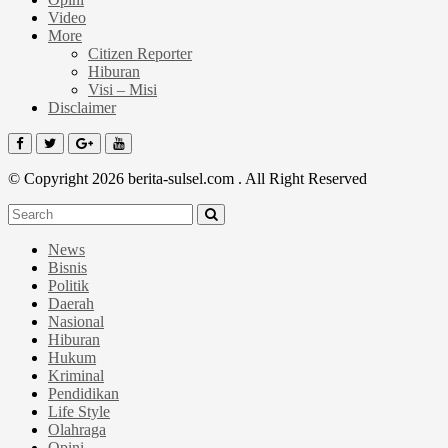
Video
More
Citizen Reporter
Hiburan
Visi – Misi
Disclaimer
© Copyright 2026 berita-sulsel.com . All Right Reserved
News
Bisnis
Politik
Daerah
Nasional
Hiburan
Hukum
Kriminal
Pendidikan
Life Style
Olahraga
Opini