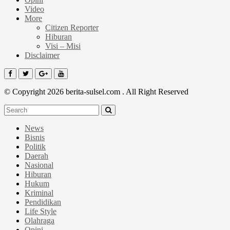
Video
More
Citizen Reporter
Hiburan
Visi – Misi
Disclaimer
© Copyright 2026 berita-sulsel.com . All Right Reserved
News
Bisnis
Politik
Daerah
Nasional
Hiburan
Hukum
Kriminal
Pendidikan
Life Style
Olahraga
Opini