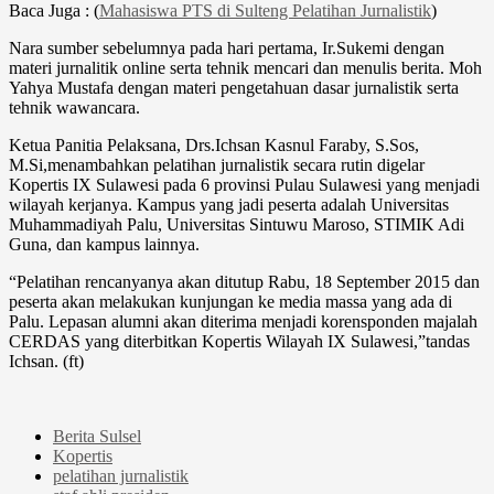
Baca Juga : (
Mahasiswa PTS di Sulteng Pelatihan Jurnalistik
)
Nara sumber sebelumnya pada hari pertama, Ir.Sukemi dengan
materi jurnalitik online serta tehnik mencari dan menulis berita. Moh
Yahya Mustafa dengan materi pengetahuan dasar jurnalistik serta
tehnik wawancara.
Ketua Panitia Pelaksana, Drs.Ichsan Kasnul Faraby, S.Sos,
M.Si,menambahkan pelatihan jurnalistik secara rutin digelar
Kopertis IX Sulawesi pada 6 provinsi Pulau Sulawesi yang menjadi
wilayah kerjanya. Kampus yang jadi peserta adalah Universitas
Muhammadiyah Palu, Universitas Sintuwu Maroso, STIMIK Adi
Guna, dan kampus lainnya.
“Pelatihan rencanyanya akan ditutup Rabu, 18 September 2015 dan
peserta akan melakukan kunjungan ke media massa yang ada di
Palu. Lepasan alumni akan diterima menjadi korensponden majalah
CERDAS yang diterbitkan Kopertis Wilayah IX Sulawesi,”tandas
Ichsan. (ft)
Berita Sulsel
Kopertis
pelatihan jurnalistik