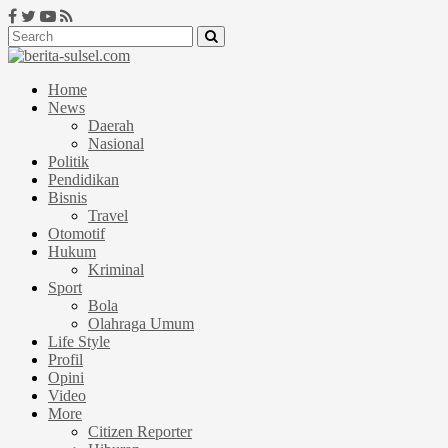
Home
News
Daerah
Nasional
Politik
Pendidikan
Bisnis
Travel
Otomotif
Hukum
Kriminal
Sport
Bola
Olahraga Umum
Life Style
Profil
Opini
Video
More
Citizen Reporter