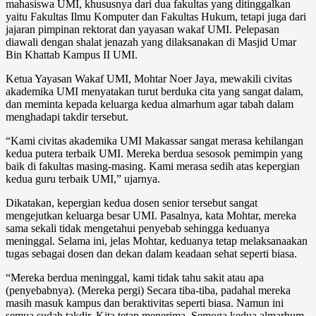
mahasiswa UMI, khususnya dari dua fakultas yang ditinggalkan
yaitu Fakultas Ilmu Komputer dan Fakultas Hukum, tetapi juga dari
jajaran pimpinan rektorat dan yayasan wakaf UMI. Pelepasan
diawali dengan shalat jenazah yang dilaksanakan di Masjid Umar
Bin Khattab Kampus II UMI.
Ketua Yayasan Wakaf UMI, Mohtar Noer Jaya, mewakili civitas
akademika UMI menyatakan turut berduka cita yang sangat dalam,
dan meminta kepada keluarga kedua almarhum agar tabah dalam
menghadapi takdir tersebut.
“Kami civitas akademika UMI Makassar sangat merasa kehilangan
kedua putera terbaik UMI. Mereka berdua sesosok pemimpin yang
baik di fakultas masing-masing. Kami merasa sedih atas kepergian
kedua guru terbaik UMI,” ujarnya.
Dikatakan, kepergian kedua dosen senior tersebut sangat
mengejutkan keluarga besar UMI. Pasalnya, kata Mohtar, mereka
sama sekali tidak mengetahui penyebab sehingga keduanya
meninggal. Selama ini, jelas Mohtar, keduanya tetap melaksanaakan
tugas sebagai dosen dan dekan dalam keadaan sehat seperti biasa.
“Mereka berdua meninggal, kami tidak tahu sakit atau apa
(penyebabnya). (Mereka pergi) Secara tiba-tiba, padahal mereka
masih masuk kampus dan beraktivitas seperti biasa. Namun ini
semua sudah takdir. Kita tetap menerima. Semoga kedua almarhum