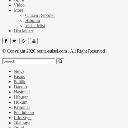
Video
More
Citizen Reporter
Hiburan
Visi – Misi
Disclaimer
© Copyright 2026 berita-sulsel.com . All Right Reserved
News
Bisnis
Politik
Daerah
Nasional
Hiburan
Hukum
Kriminal
Pendidikan
Life Style
Olahraga
Opini