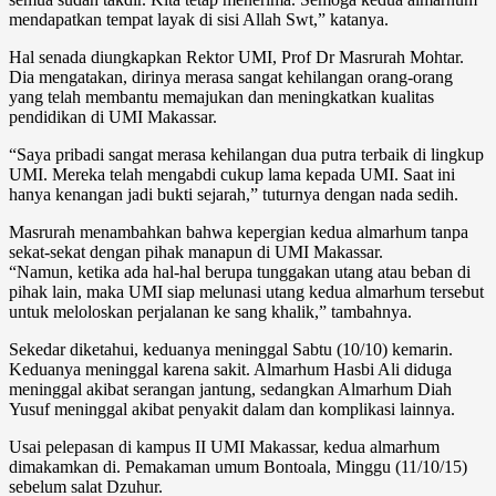
mendapatkan tempat layak di sisi Allah Swt,” katanya.
Hal senada diungkapkan Rektor UMI, Prof Dr Masrurah Mohtar.
Dia mengatakan, dirinya merasa sangat kehilangan orang-orang
yang telah membantu memajukan dan meningkatkan kualitas
pendidikan di UMI Makassar.
“Saya pribadi sangat merasa kehilangan dua putra terbaik di lingkup
UMI. Mereka telah mengabdi cukup lama kepada UMI. Saat ini
hanya kenangan jadi bukti sejarah,” tuturnya dengan nada sedih.
Masrurah menambahkan bahwa kepergian kedua almarhum tanpa
sekat-sekat dengan pihak manapun di UMI Makassar.
“Namun, ketika ada hal-hal berupa tunggakan utang atau beban di
pihak lain, maka UMI siap melunasi utang kedua almarhum tersebut
untuk meloloskan perjalanan ke sang khalik,” tambahnya.
Sekedar diketahui, keduanya meninggal Sabtu (10/10) kemarin.
Keduanya meninggal karena sakit. Almarhum Hasbi Ali diduga
meninggal akibat serangan jantung, sedangkan Almarhum Diah
Yusuf meninggal akibat penyakit dalam dan komplikasi lainnya.
Usai pelepasan di kampus II UMI Makassar, kedua almarhum
dimakamkan di. Pemakaman umum Bontoala, Minggu (11/10/15)
sebelum salat Dzuhur.