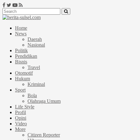
Home
News
Daerah
Nasional
Politik
Pendidikan
Bisnis
Travel
Otomotif
Hukum
Kriminal
Sport
Bola
Olahraga Umum
Life Style
Profil
Opini
Video
More
Citizen Reporter