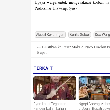
Upaya warga untuk mengevakuasi korban nyar
Puskesmas Ulaweng. (yus)
Akibat Kekeringan
Berita Sulsel
Dua Warg
Post
←
Blusukan ke Pasar Makale, Nico Disebut P
navigation
Bupati
TERKAIT
Ryan Latief Tegaskan
Ngopi Bareng Maha
Pengembalian Lahan
di Jogja, Bupati Luw