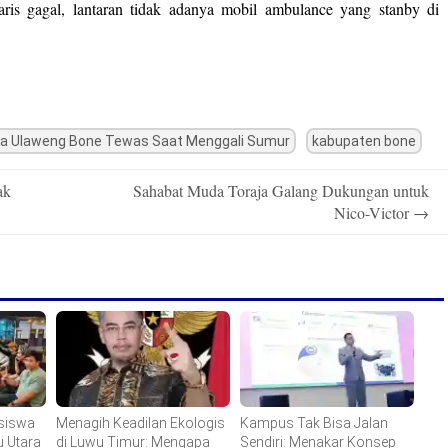
is gagal, lantaran tidak adanya mobil ambulance yang stanby di
a Ulaweng Bone Tewas Saat Menggali Sumur
kabupaten bone
ak
Sahabat Muda Toraja Galang Dukungan untuk
Nico-Victor
→
siswa
Menagih Keadilan Ekologis
Kampus Tak Bisa Jalan
u Utara
di Luwu Timur: Mengapa
Sendiri: Menakar Konsep