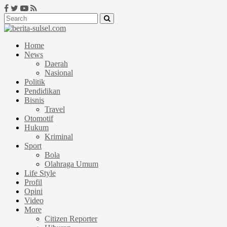
Home
News
Daerah
Nasional
Politik
Pendidikan
Bisnis
Travel
Otomotif
Hukum
Kriminal
Sport
Bola
Olahraga Umum
Life Style
Profil
Opini
Video
More
Citizen Reporter