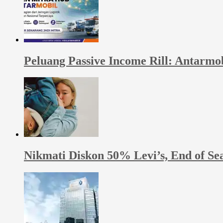
Peluang Passive Income Rill: Antarmo
Nikmati Diskon 50% Levi’s, End of Se