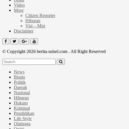
Video
More
Citizen Reporter
Hiburan
Visi – Misi
Disclaimer
© Copyright 2026 berita-sulsel.com . All Right Reserved
News
Bisnis
Politik
Daerah
Nasional
Hiburan
Hukum
Kriminal
Pendidikan
Life Style
Olahraga
Opini