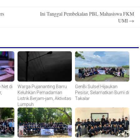
rs
Ini Tanggal Pembekalan PBL Mahasiswa FKM
UMI
→
Net di
Warga Pujananting Barru
GenBi Sulsel Hijaukan
,
Keluhkan Pemadaman
Pesisir, Selamatkan Bumi di
Listrik Berjam-jam, Aktivitas
Takalar
Lumpuh