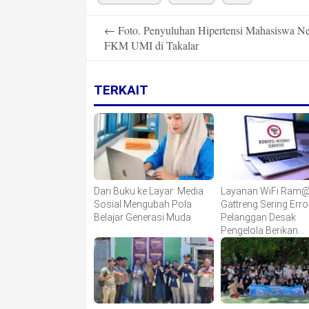
Post
←
Foto. Penyuluhan Hipertensi Mahasiswa Ne
navigation
FKM UMI di Takalar
TERKAIT
Dari Buku ke Layar: Media
Layanan WiFi Ram@ 
Sosial Mengubah Pola
Gattreng Sering Error
Belajar Generasi Muda
Pelanggan Desak
Pengelola Berikan
Kompensasi