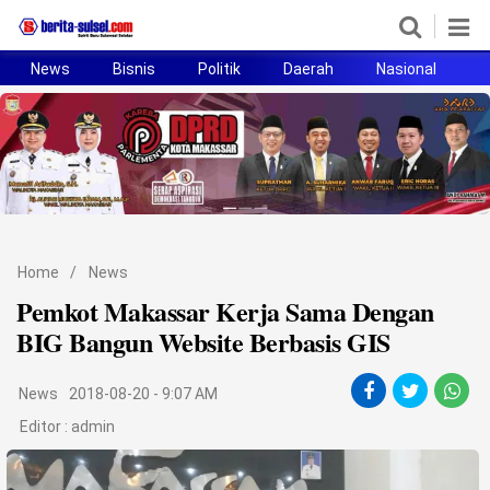
News
Bisnis
Politik
Daerah
Nasional
H
Home
News
Politik
Pendidikan
Home
/
News
Bisnis
Pemkot Makassar Kerja Sama Dengan
BIG Bangun Website Berbasis GIS
Otomotif
News
2018-08-20 - 9:07 AM
Hukum
Editor :
admin
Sport