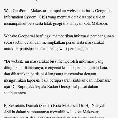
Web GeoPortal Makassar merupakan website berbasis Geografis
©
Copyright
Information System (GIS) yang memuat data data spesial dan
2026
berita-
menampilkan peta serta letak geografis wilayah kota Makassar.
sulsel.com
.
All
Website Geoportal berfungsi memberikan informasi pembangunan
Right
Reserved
secara lebih detail dan meningkatkan peran serta masyarakat
untuk berpartisipasi dalam mengawasi pembangunan.
“Di website ini masyarakat bisa memperoleh informasi yang
diinginkan, diantaranya, mengenai kondisi pembangunan kota,
dan diharapkan partisipasi langsung masyarakat dengan
mengirimkan laporan, baik berupa saran, kritikan dan informasi,”
ujar Dr. Suprajaka kepala Badan Geospasial pusat dalam
sambutannya.
Pj Sekretaris Daerah (Sekda) Kota Makassar Dr. Hj. Naisyah
Asikin dalam sambutannya mewakili wali kota Makassar,
menjelaskan Web Geoportal merupakan salah satu terobosan