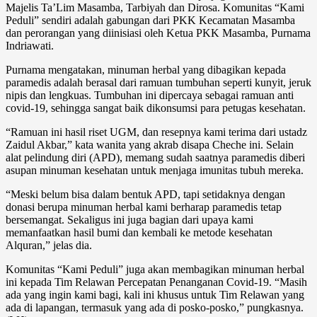
Majelis Ta’Lim Masamba, Tarbiyah dan Dirosa. Komunitas “Kami
Peduli” sendiri adalah gabungan dari PKK Kecamatan Masamba
dan perorangan yang diinisiasi oleh Ketua PKK Masamba, Purnama
Indriawati.
Purnama mengatakan, minuman herbal yang dibagikan kepada
paramedis adalah berasal dari ramuan tumbuhan seperti kunyit, jeruk
nipis dan lengkuas. Tumbuhan ini dipercaya sebagai ramuan anti
covid-19, sehingga sangat baik dikonsumsi para petugas kesehatan.
“Ramuan ini hasil riset UGM, dan resepnya kami terima dari ustadz
Zaidul Akbar,” kata wanita yang akrab disapa Cheche ini. Selain
alat pelindung diri (APD), memang sudah saatnya paramedis diberi
asupan minuman kesehatan untuk menjaga imunitas tubuh mereka.
“Meski belum bisa dalam bentuk APD, tapi setidaknya dengan
donasi berupa minuman herbal kami berharap paramedis tetap
bersemangat. Sekaligus ini juga bagian dari upaya kami
memanfaatkan hasil bumi dan kembali ke metode kesehatan
Alquran,” jelas dia.
Komunitas “Kami Peduli” juga akan membagikan minuman herbal
ini kepada Tim Relawan Percepatan Penanganan Covid-19. “Masih
ada yang ingin kami bagi, kali ini khusus untuk Tim Relawan yang
ada di lapangan, termasuk yang ada di posko-posko,” pungkasnya.