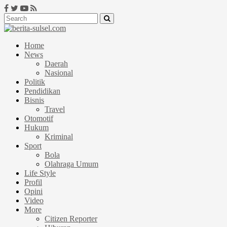
Home
News
Daerah
Nasional
Politik
Pendidikan
Bisnis
Travel
Otomotif
Hukum
Kriminal
Sport
Bola
Olahraga Umum
Life Style
Profil
Opini
Video
More
Citizen Reporter