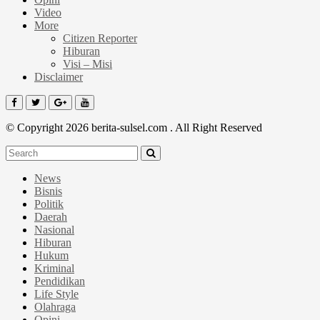
Video
More
Citizen Reporter
Hiburan
Visi – Misi
Disclaimer
© Copyright 2026 berita-sulsel.com . All Right Reserved
News
Bisnis
Politik
Daerah
Nasional
Hiburan
Hukum
Kriminal
Pendidikan
Life Style
Olahraga
Opini