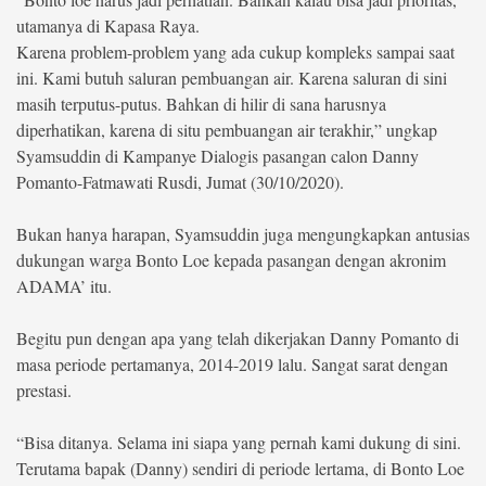
utamanya di Kapasa Raya.
©
Karena problem-problem yang ada cukup kompleks sampai saat
Copyright
2026
ini. Kami butuh saluran pembuangan air. Karena saluran di sini
berita-
masih terputus-putus. Bahkan di hilir di sana harusnya
sulsel.com
.
diperhatikan, karena di situ pembuangan air terakhir,” ungkap
All
Right
Syamsuddin di Kampanye Dialogis pasangan calon Danny
Reserved
Pomanto-Fatmawati Rusdi, Jumat (30/10/2020).
Bukan hanya harapan, Syamsuddin juga mengungkapkan antusias
dukungan warga Bonto Loe kepada pasangan dengan akronim
ADAMA’ itu.
Begitu pun dengan apa yang telah dikerjakan Danny Pomanto di
masa periode pertamanya, 2014-2019 lalu. Sangat sarat dengan
prestasi.
“Bisa ditanya. Selama ini siapa yang pernah kami dukung di sini.
Terutama bapak (Danny) sendiri di periode lertama, di Bonto Loe