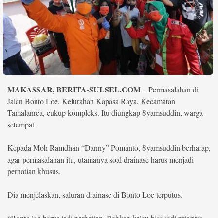
Life Style
Profil
Opini
Video
MAKASSAR, BERITA-SULSEL.COM
– Permasalahan di
More
Jalan Bonto Loe, Kelurahan Kapasa Raya, Kecamatan
Disclaimer
Tamalanrea, cukup kompleks. Itu diungkap Syamsuddin, warga
setempat.
Kepada Moh Ramdhan “Danny” Pomanto, Syamsuddin berharap,
agar permasalahan itu, utamanya soal drainase harus menjadi
perhatian khusus.
Dia menjelaskan, saluran drainase di Bonto Loe terputus.
“Bonto loe harus jadi perhatian. Bahkan kalau bisa jadi prioritas,