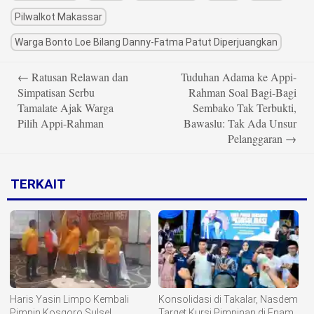
Pilwalkot Makassar
Warga Bonto Loe Bilang Danny-Fatma Patut Diperjuangkan
Post
←
Ratusan Relawan dan
Tuduhan Adama ke Appi-
navigation
Simpatisan Serbu
Rahman Soal Bagi-Bagi
Tamalate Ajak Warga
Sembako Tak Terbukti,
Pilih Appi-Rahman
Bawaslu: Tak Ada Unsur
Pelanggaran
→
TERKAIT
Haris Yasin Limpo Kembali
Konsolidasi di Takalar, Nasdem
Pimpin Kosgoro Sulsel
Target Kursi Pimpinan di Enam