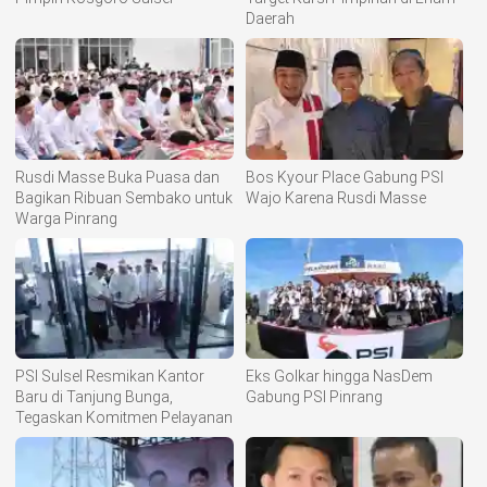
Daerah
Rusdi Masse Buka Puasa dan
Bos Kyour Place Gabung PSI
Bagikan Ribuan Sembako untuk
Wajo Karena Rusdi Masse
Warga Pinrang
PSI Sulsel Resmikan Kantor
Eks Golkar hingga NasDem
Baru di Tanjung Bunga,
Gabung PSI Pinrang
Tegaskan Komitmen Pelayanan