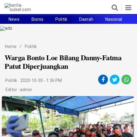
News
Bisnis
Politik
Daerah
Nasional
H
Home
News
Home
/
Politik
Warga Bonto Loe Bilang Danny-Fatma
Politik
Patut Diperjuangkan
Pendidikan
Politik
2020-10-30 - 1:36 PM
Bisnis
Editor :
admin
Otomotif
Hukum
Sport