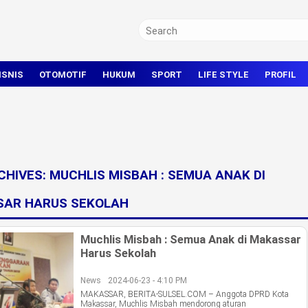
ISNIS
OTOMOTIF
HUKUM
SPORT
LIFE STYLE
PROFIL
TRAVEL
KRIMINAL
BOLA
OLAHRAGA UMUM
CHIVES:
MUCHLIS MISBAH : SEMUA ANAK DI
AR HARUS SEKOLAH
Muchlis Misbah : Semua Anak di Makassar
Harus Sekolah
News
2024-06-23 - 4:10 PM
MAKASSAR, BERITA-SULSEL.COM – Anggota DPRD Kota
Makassar, Muchlis Misbah mendorong aturan