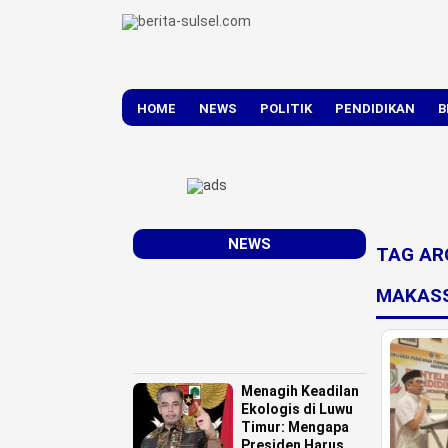
HOME
NEWS
POLITIK
PENDIDIKAN
B
DAERAH
NASIONAL
NEWS
TAG AR
MAKASS
Menagih Keadilan
Ekologis di Luwu
Timur: Mengapa
Presiden Harus