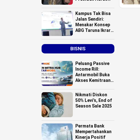
Turun Tangan
Atasi Bencana
Kampus Tak Bisa
Smelter HPAL?
Jalan Sendiri:
Menakar Konsep
ABG Taruna Ikrar
Menuju Kelas
Dunia
BISNIS
Peluang Passive
Income Rill:
Antarmobil Buka
Akses Kemitraan
HUB Logistik
untuk Pemilik
Nikmati Diskon
Lahan se-
50% Levi’s, End of
Indonesia
Season Sale 2025
Permata Bank
Mempertahankan
Kinerja Positif