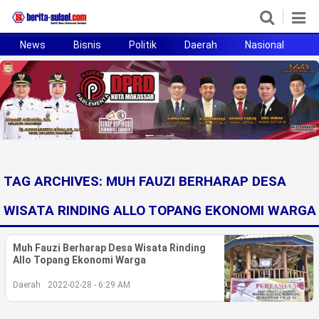
News
Bisnis
Politik
Daerah
Nasional
H
Home
News
Politik
Pendidikan
TAG ARCHIVES:
MUH FAUZI BERHARAP DESA
Bisnis
WISATA RINDING ALLO TOPANG EKONOMI WARGA
Otomotif
Muh Fauzi Berharap Desa Wisata Rinding
Hukum
Allo Topang Ekonomi Warga
Daerah
2022-02-28 - 6:29 AM
Sport