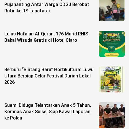
Pujananting Antar Warga ODGJ Berobat
Rutin ke RS Lapatarai
©
Copyright
2026
berita-
sulsel.com
.
Lulus Hafalan Al-Quran, 176 Murid RHIS
All
Right
Bakal Wisuda Gratis di Hotel Claro
Reserved
Berburu “Bintang Baru” Hortikultura: Luwu
Utara Bersiap Gelar Festival Durian Lokal
2026
Suami Diduga Telantarkan Anak 5 Tahun,
Komnas Anak Sulsel Siap Kawal Laporan
ke Polda