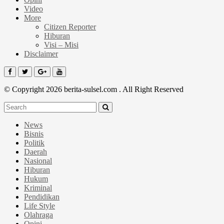
Video
More
Citizen Reporter
Hiburan
Visi – Misi
Disclaimer
© Copyright 2026 berita-sulsel.com . All Right Reserved
News
Bisnis
Politik
Daerah
Nasional
Hiburan
Hukum
Kriminal
Pendidikan
Life Style
Olahraga
Opini