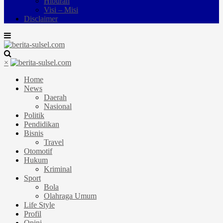
Hiburan
Visi – Misi
Disclaimer
×
Home
News
Daerah
Nasional
Politik
Pendidikan
Bisnis
Travel
Otomotif
Hukum
Kriminal
Sport
Bola
Olahraga Umum
Life Style
Profil
Opini