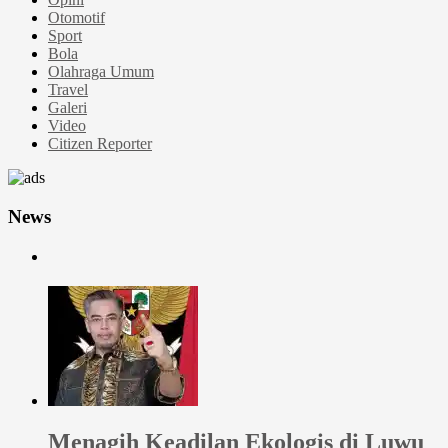
Otomotif
Sport
Bola
Olahraga Umum
Travel
Galeri
Video
Citizen Reporter
News
Menagih Keadilan Ekologis di Luwu