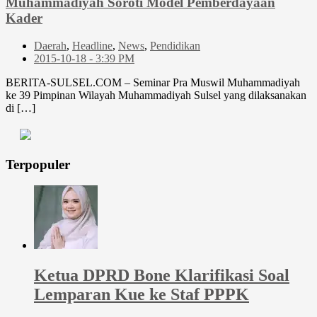
Muhammadiyah Soroti Model Pemberdayaan
Kader
Daerah
,
Headline
,
News
,
Pendidikan
2015-10-18 - 3:39 PM
BERITA-SULSEL.COM – Seminar Pra Muswil Muhammadiyah
ke 39 Pimpinan Wilayah Muhammadiyah Sulsel yang dilaksanakan
di […]
Terpopuler
Ketua DPRD Bone Klarifikasi Soal
Lemparan Kue ke Staf PPPK