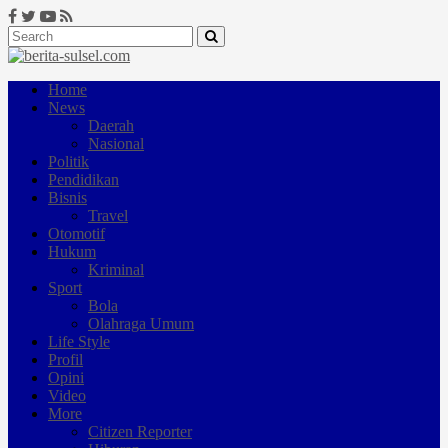
Home
News
Daerah
Nasional
Politik
Pendidikan
Bisnis
Travel
Otomotif
Hukum
Kriminal
Sport
Bola
Olahraga Umum
Life Style
Profil
Opini
Video
More
Citizen Reporter