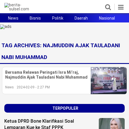
News
Bisnis
Politik
Daerah
Nasional
H
Home
News
TAG ARCHIVES:
NAJMUDDIN AJAK TAULADANI
Politik
NABI MUHAMMAD
Pendidikan
Bersama Relawan Peringati Isra Mi’raj,
Najmuddin Ajak Tauladani Nabi Muhammad
Bisnis
News
2024-02-09 - 2:27 PM
Otomotif
Hukum
TERPOPULER
Sport
Ketua DPRD Bone Klarifikasi Soal
Lemparan Kue ke Staf PPPK