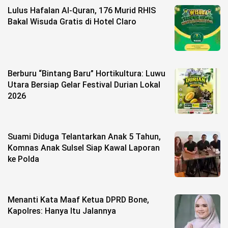
Lulus Hafalan Al-Quran, 176 Murid RHIS
©
Bakal Wisuda Gratis di Hotel Claro
Copyright
2026
berita-
sulsel.com
.
All
Right
Berburu “Bintang Baru” Hortikultura: Luwu
Reserved
Utara Bersiap Gelar Festival Durian Lokal
2026
Suami Diduga Telantarkan Anak 5 Tahun,
Komnas Anak Sulsel Siap Kawal Laporan
ke Polda
Menanti Kata Maaf Ketua DPRD Bone,
Kapolres: Hanya Itu Jalannya