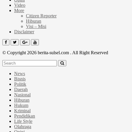
Video
More
Citizen Reporter
Hiburan
Visi – Misi
Disclaimer
© Copyright 2026 berita-sulsel.com . All Right Reserved
News
Bisnis
Politik
Daerah
Nasional
Hiburan
Hukum
Kriminal
Pendidikan
Life Style
Olahraga
Opini