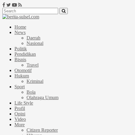
Home
News
Daerah
Nasional
Politik
Pendidikan
Bisnis
Travel
Otomotif
Hukum
Kriminal
Sport
Bola
Olahraga Umum
Life Style
Profil
Opini
Video
More
Citizen Reporter