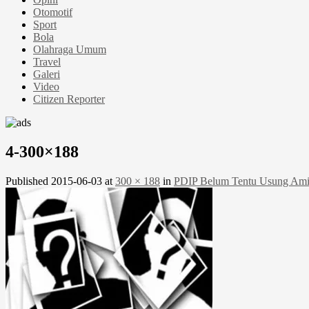
Otomotif
Sport
Bola
Olahraga Umum
Travel
Galeri
Video
Citizen Reporter
4-300×188
Published
2015-06-03
at
300 × 188
in
PDIP Belum Tentu Usung Ami