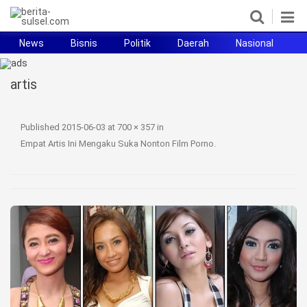
News
Bisnis
Politik
Daerah
Nasional
H
Home
artis
News
Politik
Published
2015-06-03
at
700 × 357
in
Empat Artis Ini Mengaku Suka Nonton Film Porno
.
Pendidikan
Bisnis
Otomotif
Hukum
Sport