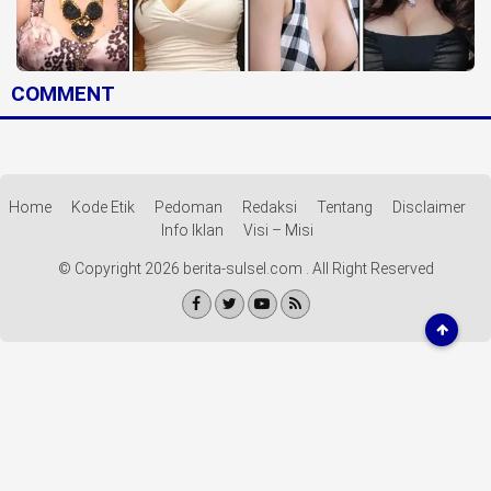
Life Style
Profil
COMMENT
Opini
Video
More
Home
Kode Etik
Pedoman
Redaksi
Tentang
Disclaimer
Info Iklan
Visi – Misi
Disclaimer
© Copyright 2026 berita-sulsel.com . All Right Reserved