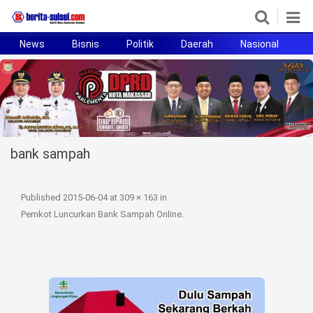
News
Bisnis
Politik
Daerah
Nasional
H
Home
News
Politik
bank sampah
Pendidikan
Bisnis
Published
2015-06-04
at
309 × 163
in
Pemkot Luncurkan Bank Sampah Online
.
Otomotif
Hukum
Sport