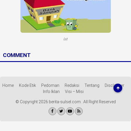
Life Style
Profil
Opini
ist
Video
More
COMMENT
Disclaimer
Home
Kode Etik
Pedoman
Redaksi
Tentang
Disclaimer
Info Iklan
Visi – Misi
© Copyright 2026 berita-sulsel.com . All Right Reserved