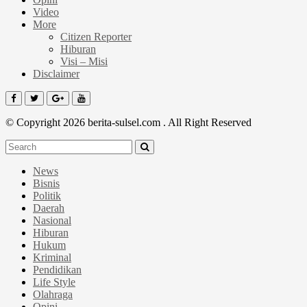
Video
More
Citizen Reporter
Hiburan
Visi – Misi
Disclaimer
© Copyright 2026 berita-sulsel.com . All Right Reserved
News
Bisnis
Politik
Daerah
Nasional
Hiburan
Hukum
Kriminal
Pendidikan
Life Style
Olahraga
Opini