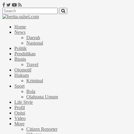
Home
News
Daerah
Nasional
Politik
Pendidikan
Bisnis
Travel
Otomotif
Hukum
Kriminal
Sport
Bola
Olahraga Umum
Life Style
Profil
Opini
Video
More
Citizen Reporter