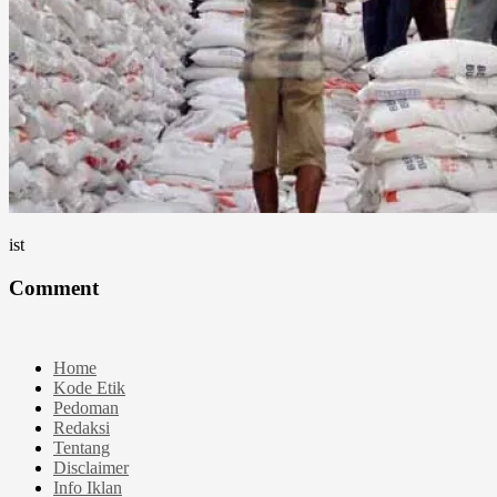
ist
Comment
Home
Kode Etik
Pedoman
Redaksi
Tentang
Disclaimer
Info Iklan