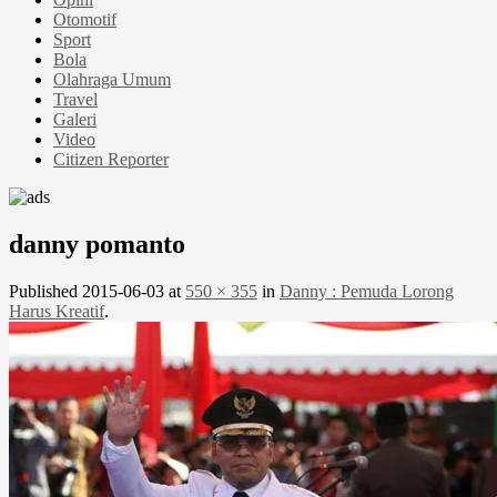
Otomotif
Sport
Bola
Olahraga Umum
Travel
Galeri
Video
Citizen Reporter
danny pomanto
Published
2015-06-03
at
550 × 355
in
Danny : Pemuda Lorong
Harus Kreatif
.