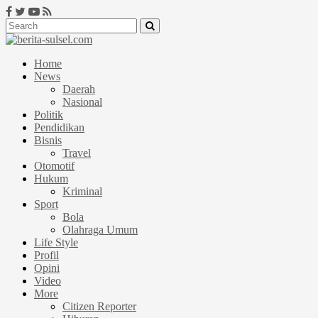
Home
News
Daerah
Nasional
Politik
Pendidikan
Bisnis
Travel
Otomotif
Hukum
Kriminal
Sport
Bola
Olahraga Umum
Life Style
Profil
Opini
Video
More
Citizen Reporter