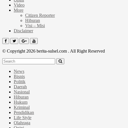
Video
More
Citizen Reporter
Hiburan
Visi – Misi
Disclaimer
© Copyright 2026 berita-sulsel.com . All Right Reserved
News
Bisnis
Politik
Daerah
Nasional
Hiburan
Hukum
Kriminal
Pendidikan
Life Style
Olahraga
Opini