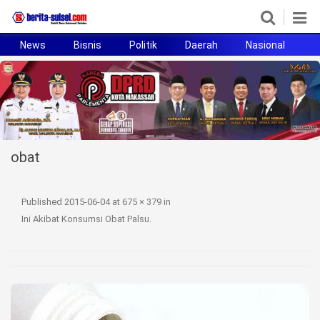
News
Bisnis
Politik
Daerah
Nasional
H
Home
News
Politik
obat
Pendidikan
Bisnis
Published
2015-06-04
at
675 × 379
in
Ini Akibat Konsumsi Obat Palsu
.
Otomotif
Hukum
Sport