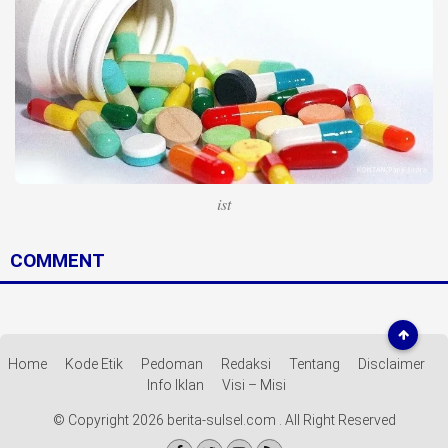
Life Style
Profil
Opini
Video
More
ist
Disclaimer
COMMENT
Home
Kode Etik
Pedoman
Redaksi
Tentang
Disclaimer
Info Iklan
Visi – Misi
© Copyright 2026 berita-sulsel.com . All Right Reserved