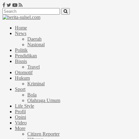
Home
News
Daerah
Nasional
Politik
Pendidikan
Bisnis
Travel
Otomotif
Hukum
Kriminal
Sport
Bola
Olahraga Umum
Life Style
Profil
Opini
Video
More
Citizen Reporter