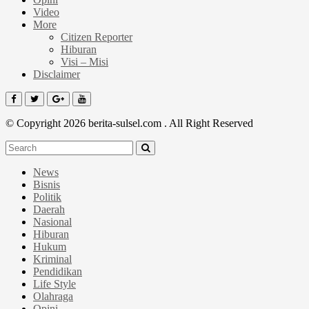
Video
More
Citizen Reporter
Hiburan
Visi – Misi
Disclaimer
© Copyright 2026 berita-sulsel.com . All Right Reserved
News
Bisnis
Politik
Daerah
Nasional
Hiburan
Hukum
Kriminal
Pendidikan
Life Style
Olahraga
Opini