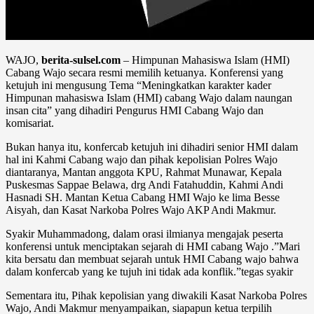
WAJO,
berita-sulsel.com
– Himpunan Mahasiswa Islam (HMI)
Cabang Wajo secara resmi memilih ketuanya. Konferensi yang
ketujuh ini mengusung Tema “Meningkatkan karakter kader
Himpunan mahasiswa Islam (HMI) cabang Wajo dalam naungan
insan cita” yang dihadiri Pengurus HMI Cabang Wajo dan
komisariat.
Bukan hanya itu, konfercab ketujuh ini dihadiri senior HMI dalam
hal ini Kahmi Cabang wajo dan pihak kepolisian Polres Wajo
diantaranya, Mantan anggota KPU, Rahmat Munawar, Kepala
Puskesmas Sappae Belawa, drg Andi Fatahuddin, Kahmi Andi
Hasnadi SH. Mantan Ketua Cabang HMI Wajo ke lima Besse
Aisyah, dan Kasat Narkoba Polres Wajo AKP Andi Makmur.
Syakir Muhammadong, dalam orasi ilmianya mengajak peserta
konferensi untuk menciptakan sejarah di HMI cabang Wajo .”Mari
kita bersatu dan membuat sejarah untuk HMI Cabang wajo bahwa
dalam konfercab yang ke tujuh ini tidak ada konflik.”tegas syakir
Sementara itu, Pihak kepolisian yang diwakili Kasat Narkoba Polres
Wajo, Andi Makmur menyampaikan, siapapun ketua terpilih