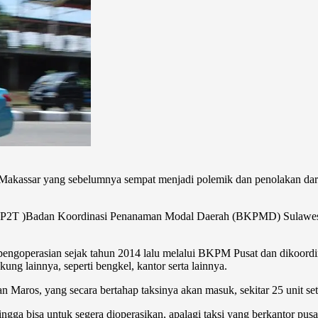
kassar yang sebelumnya sempat menjadi polemik dan penolakan dari s
 (P2T )Badan Koordinasi Penanaman Modal Daerah (BKPMD) Sulawesi 
 pengoperasian sejak tahun 2014 lalu melalui BKPM Pusat dan dikoordi
ung lainnya, seperti bengkel, kantor serta lainnya.
 Maros, yang secara bertahap taksinya akan masuk, sekitar 25 unit set
gga bisa untuk segera dioperasikan, apalagi taksi yang berkantor pusat