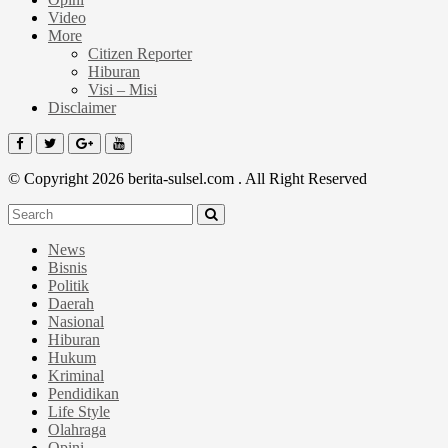
Video
More
Citizen Reporter
Hiburan
Visi – Misi
Disclaimer
© Copyright 2026 berita-sulsel.com . All Right Reserved
News
Bisnis
Politik
Daerah
Nasional
Hiburan
Hukum
Kriminal
Pendidikan
Life Style
Olahraga
Opini