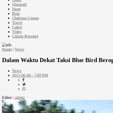
Otomotif
Sport
Bola
Olahraga Umum
Travel
Galeri
Video
Citizen Reporter
Home
/
News
Dalam Waktu Dekat Taksi Blue Bird Berop
News
2015-06-09 - 7:09 PM
Editor :
admin