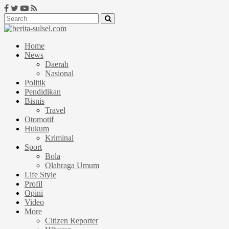
Home
News
Daerah
Nasional
Politik
Pendidikan
Bisnis
Travel
Otomotif
Hukum
Kriminal
Sport
Bola
Olahraga Umum
Life Style
Profil
Opini
Video
More
Citizen Reporter