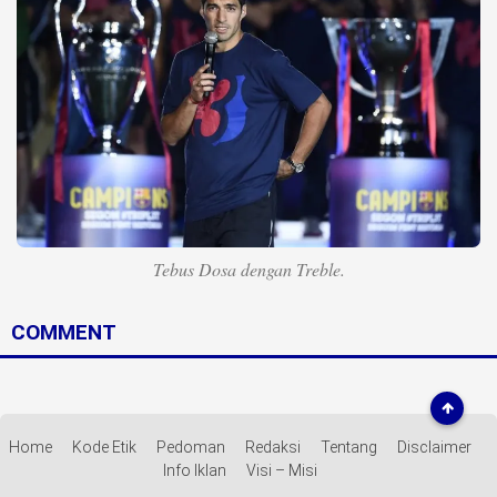
Life Style
Profil
Opini
Video
More
Disclaimer
Tebus Dosa dengan Treble.
COMMENT
Home
Kode Etik
Pedoman
Redaksi
Tentang
Disclaimer
Info Iklan
Visi – Misi