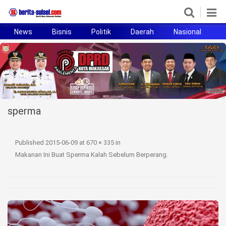
News
Bisnis
Politik
Daerah
Nasional
H
Home
News
Politik
sperma
Pendidikan
Bisnis
Published
2015-06-09
at
670 × 335
in
Makanan Ini Buat Sperma Kalah Sebelum Berperang
.
Otomotif
Hukum
Sport