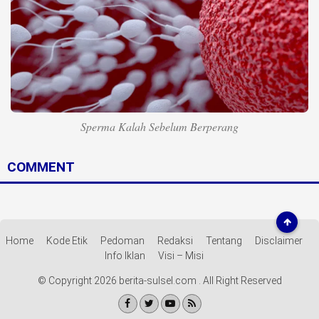
Life Style
Profil
Opini
Video
Sperma Kalah Sebelum Berperang
More
Disclaimer
COMMENT
Home
Kode Etik
Pedoman
Redaksi
Tentang
Disclaimer
Info Iklan
Visi – Misi
© Copyright 2026 berita-sulsel.com . All Right Reserved