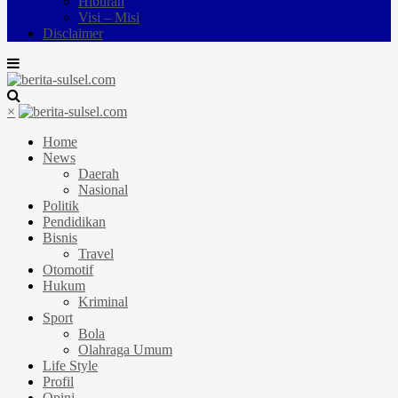
Hiburan
Visi – Misi
Disclaimer
×
Home
News
Daerah
Nasional
Politik
Pendidikan
Bisnis
Travel
Otomotif
Hukum
Kriminal
Sport
Bola
Olahraga Umum
Life Style
Profil
Opini