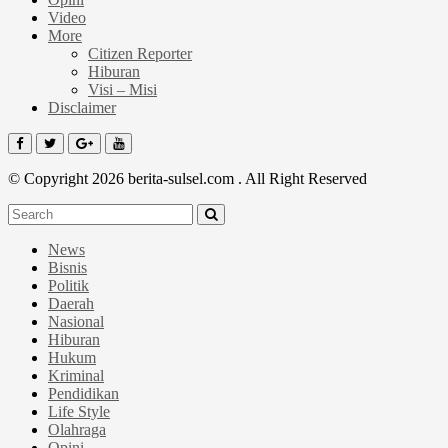
Video
More
Citizen Reporter
Hiburan
Visi – Misi
Disclaimer
© Copyright 2026 berita-sulsel.com . All Right Reserved
News
Bisnis
Politik
Daerah
Nasional
Hiburan
Hukum
Kriminal
Pendidikan
Life Style
Olahraga
Opini