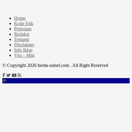
Home
Kode Etik
Pedoman
Redaksi
Tentang
Disclaimer
Info Iklan
Visi – Misi
© Copyright 2026 berita-sulsel.com . All Right Reserved