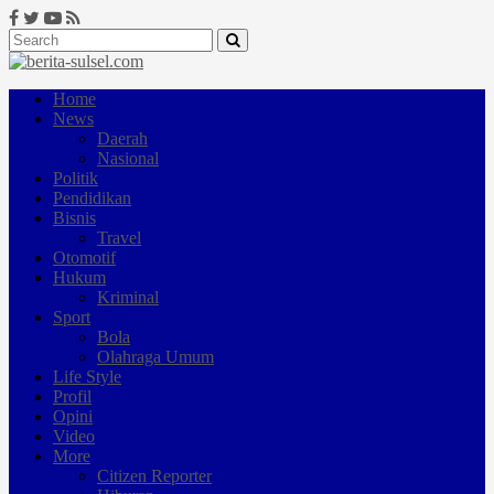
Home
News
Daerah
Nasional
Politik
Pendidikan
Bisnis
Travel
Otomotif
Hukum
Kriminal
Sport
Bola
Olahraga Umum
Life Style
Profil
Opini
Video
More
Citizen Reporter