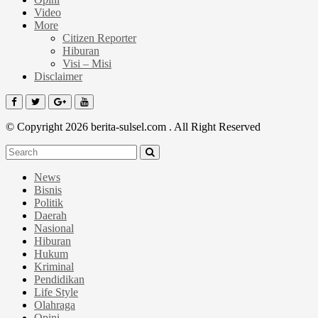
Video
More
Citizen Reporter
Hiburan
Visi – Misi
Disclaimer
© Copyright 2026 berita-sulsel.com . All Right Reserved
News
Bisnis
Politik
Daerah
Nasional
Hiburan
Hukum
Kriminal
Pendidikan
Life Style
Olahraga
Opini