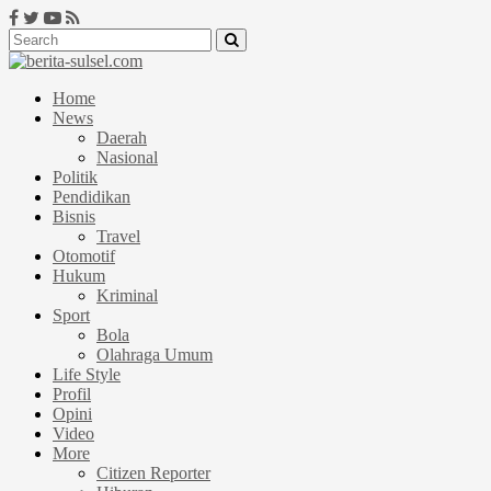
Home
News
Daerah
Nasional
Politik
Pendidikan
Bisnis
Travel
Otomotif
Hukum
Kriminal
Sport
Bola
Olahraga Umum
Life Style
Profil
Opini
Video
More
Citizen Reporter