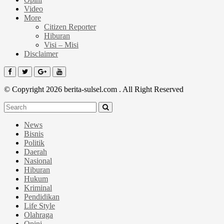
Video
More
Citizen Reporter
Hiburan
Visi – Misi
Disclaimer
© Copyright 2026 berita-sulsel.com . All Right Reserved
News
Bisnis
Politik
Daerah
Nasional
Hiburan
Hukum
Kriminal
Pendidikan
Life Style
Olahraga
Opini