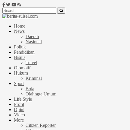
Home
News
Daerah
Nasional
Politik
Pendidikan
Bisnis
Travel
Otomotif
Hukum
Kriminal
Sport
Bola
Olahraga Umum
Life Style
Profil
Opini
Video
More
Citizen Reporter