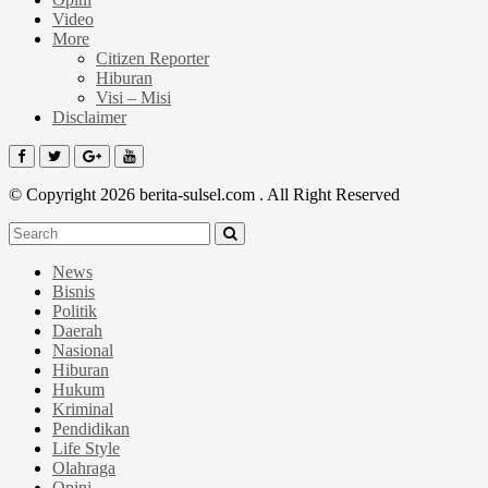
Video
More
Citizen Reporter
Hiburan
Visi – Misi
Disclaimer
© Copyright 2026 berita-sulsel.com . All Right Reserved
News
Bisnis
Politik
Daerah
Nasional
Hiburan
Hukum
Kriminal
Pendidikan
Life Style
Olahraga
Opini