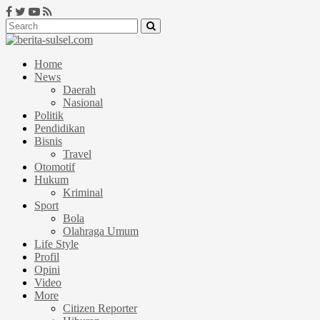
Home
News
Daerah
Nasional
Politik
Pendidikan
Bisnis
Travel
Otomotif
Hukum
Kriminal
Sport
Bola
Olahraga Umum
Life Style
Profil
Opini
Video
More
Citizen Reporter