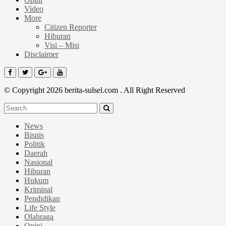
Video
More
Citizen Reporter
Hiburan
Visi – Misi
Disclaimer
© Copyright 2026 berita-sulsel.com . All Right Reserved
News
Bisnis
Politik
Daerah
Nasional
Hiburan
Hukum
Kriminal
Pendidikan
Life Style
Olahraga
Opini