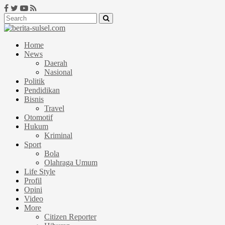
Home
News
Daerah
Nasional
Politik
Pendidikan
Bisnis
Travel
Otomotif
Hukum
Kriminal
Sport
Bola
Olahraga Umum
Life Style
Profil
Opini
Video
More
Citizen Reporter