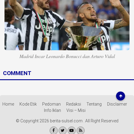
Life Style
Profil
Opini
Video
More
Madrid Incar Leonardo Bonucci dan Arturo Vidal
Disclaimer
COMMENT
Home
Kode Etik
Pedoman
Redaksi
Tentang
Disclaimer
Info Iklan
Visi – Misi
© Copyright 2026 berita-sulsel.com . All Right Reserved