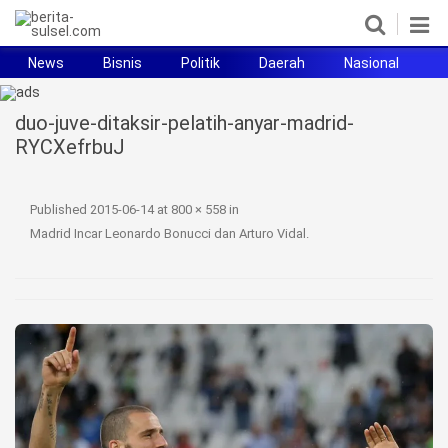
News
Bisnis
Politik
Daerah
Nasional
H
Home
duo-juve-ditaksir-pelatih-anyar-madrid-
News
RYCXefrbuJ
Politik
Published
2015-06-14
at
800 × 558
in
Pendidikan
Madrid Incar Leonardo Bonucci dan Arturo Vidal
.
Bisnis
Otomotif
Hukum
Sport