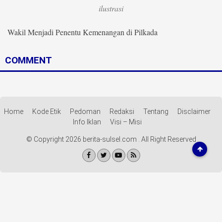
Life Style
ilustrasi
Profil
Wakil Menjadi Penentu Kemenangan di Pilkada
Opini
COMMENT
Video
More
Home
Kode Etik
Pedoman
Redaksi
Tentang
Disclaimer
Disclaimer
Info Iklan
Visi – Misi
© Copyright 2026 berita-sulsel.com . All Right Reserved