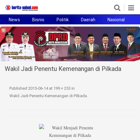
News
Bisnis
Politik
Daerah
Nasional
H
Home
News
Politik
Wakil Jadi Penentu Kemenangan di Pilkada
Pendidikan
Bisnis
Published
2015-06-14
at
199 × 253
in
Wakil Jadi Penentu Kemenangan di Pilkada
.
Otomotif
Hukum
Sport