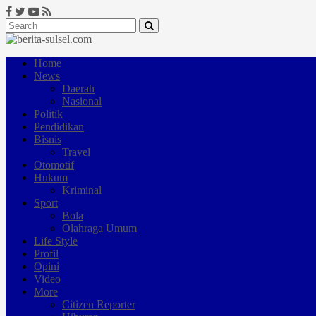
Home
News
Daerah
Nasional
Politik
Pendidikan
Bisnis
Travel
Otomotif
Hukum
Kriminal
Sport
Bola
Olahraga Umum
Life Style
Profil
Opini
Video
More
Citizen Reporter