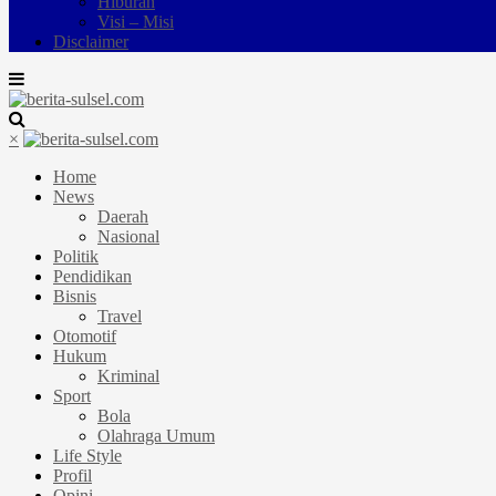
Hiburan
Visi – Misi
Disclaimer
×
Home
News
Daerah
Nasional
Politik
Pendidikan
Bisnis
Travel
Otomotif
Hukum
Kriminal
Sport
Bola
Olahraga Umum
Life Style
Profil
Opini