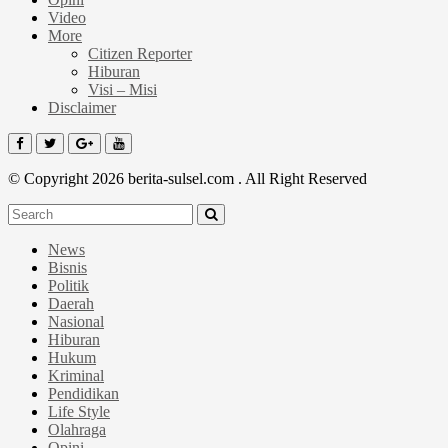
Video
More
Citizen Reporter
Hiburan
Visi – Misi
Disclaimer
© Copyright 2026 berita-sulsel.com . All Right Reserved
News
Bisnis
Politik
Daerah
Nasional
Hiburan
Hukum
Kriminal
Pendidikan
Life Style
Olahraga
Opini