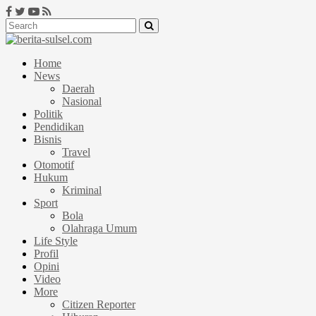
Home
News
Daerah
Nasional
Politik
Pendidikan
Bisnis
Travel
Otomotif
Hukum
Kriminal
Sport
Bola
Olahraga Umum
Life Style
Profil
Opini
Video
More
Citizen Reporter