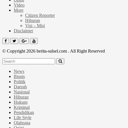
Video
More
Citizen Reporter
Hiburan
Visi – Misi
Disclaimer
© Copyright 2026 berita-sulsel.com . All Right Reserved
News
Bisnis
Politik
Daerah
Nasional
Hiburan
Hukum
Kriminal
Pendidikan
Life Style
Olahraga
Opini