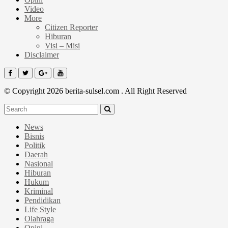
Video
More
Citizen Reporter
Hiburan
Visi – Misi
Disclaimer
© Copyright 2026 berita-sulsel.com . All Right Reserved
News
Bisnis
Politik
Daerah
Nasional
Hiburan
Hukum
Kriminal
Pendidikan
Life Style
Olahraga
Opini