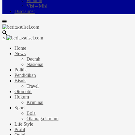
Hiburan
Visi – Misi
Disclaimer
×
Home
News
Daerah
Nasional
Politik
Pendidikan
Bisnis
Travel
Otomotif
Hukum
Kriminal
Sport
Bola
Olahraga Umum
Life Style
Profil
Opini