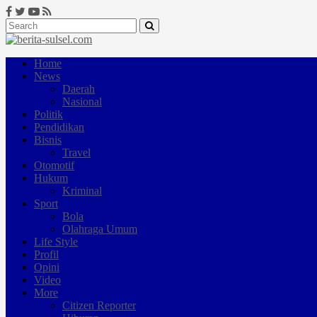
Home
News
Daerah
Nasional
Politik
Pendidikan
Bisnis
Travel
Otomotif
Hukum
Kriminal
Sport
Bola
Olahraga Umum
Life Style
Profil
Opini
Video
More
Citizen Reporter