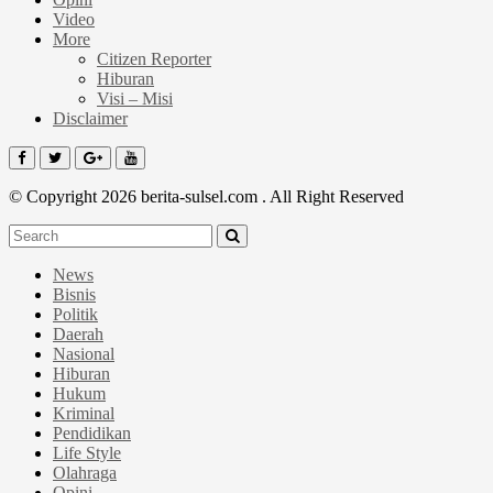
Video
More
Citizen Reporter
Hiburan
Visi – Misi
Disclaimer
© Copyright 2026 berita-sulsel.com . All Right Reserved
News
Bisnis
Politik
Daerah
Nasional
Hiburan
Hukum
Kriminal
Pendidikan
Life Style
Olahraga
Opini