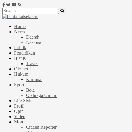
Home
News
Daerah
Nasional
Politik
Pendidikan
Bisnis
Travel
Otomotif
Hukum
Kriminal
Sport
Bola
Olahraga Umum
Life Style
Profil
Opini
Video
More
Citizen Reporter