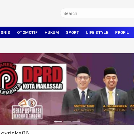
ISNIS
OTOMOTIF
HUKUM
SPORT
LIFE STYLE
PROFIL
TRAVEL
KRIMINAL
BOLA
OLAHRAGA UMUM
eyriska06