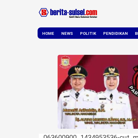
HOME
NEWS
POLITIK
PENDIDIKAN
B
DAERAH
NASIONAL
063600900_1434953536-cut_m