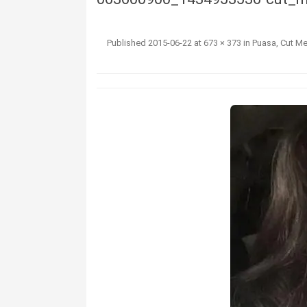
Published
2015-06-22
at
673 × 373
in
Puasa, Cut Me