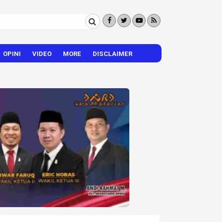
OPINI
VIDEO
MORE
DISCLAIMER
CITIZEN REPORTER
HIBURAN
VISI – MISI