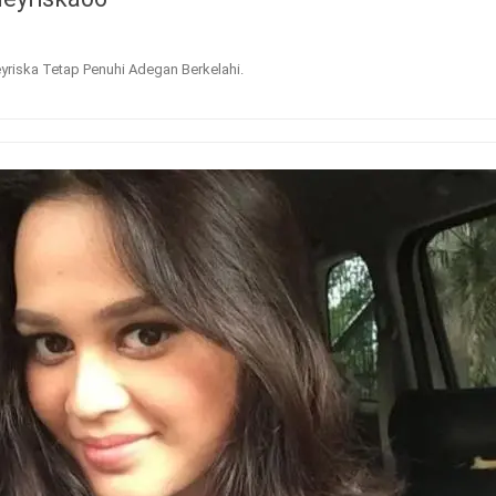
yriska Tetap Penuhi Adegan Berkelahi
.