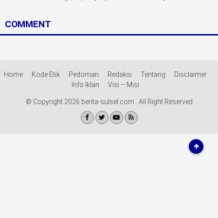
Life Style
COMMENT
Profil
Opini
Video
Home
Kode Etik
Pedoman
Redaksi
Tentang
Disclaimer
Info Iklan
Visi – Misi
More
© Copyright 2026 berita-sulsel.com . All Right Reserved
Disclaimer