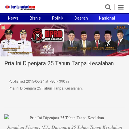
News
Bisnis
Politik
Daerah
Nasional
H
Home
News
Politik
Pria Ini Dipenjara 25 Tahun Tanpa Kesalahan
Pendidikan
Bisnis
Published
2015-06-24
at
780 × 390
in
Pria Ini Dipenjara 25 Tahun Tanpa Kesalahan
.
Otomotif
Hukum
Sport
Jonathan Fleming (53), Dipenjara 25 Tahun Tanpa Kesalahan