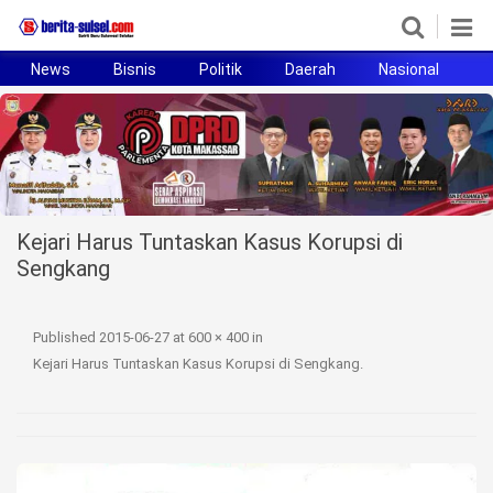
News
Bisnis
Politik
Daerah
Nasional
H
Home
News
Politik
Kejari Harus Tuntaskan Kasus Korupsi di
Pendidikan
Sengkang
Bisnis
Published
2015-06-27
at
600 × 400
in
Otomotif
Kejari Harus Tuntaskan Kasus Korupsi di Sengkang
.
Hukum
Sport