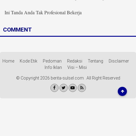
Life Style
Ini Tanda Anda Tak Profesional Bekerja
Profil
Opini
COMMENT
Video
More
Home
Kode Etik
Pedoman
Redaksi
Tentang
Disclaimer
Info Iklan
Visi – Misi
Disclaimer
© Copyright 2026 berita-sulsel.com . All Right Reserved