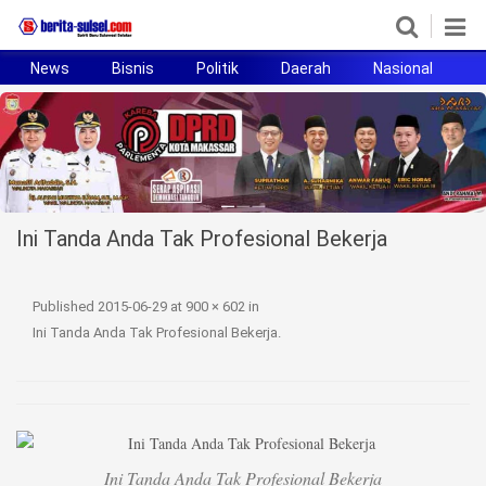
News
Bisnis
Politik
Daerah
Nasional
H
Home
News
Politik
Ini Tanda Anda Tak Profesional Bekerja
Pendidikan
Bisnis
Published
2015-06-29
at
900 × 602
in
Ini Tanda Anda Tak Profesional Bekerja
.
Otomotif
Hukum
Sport
Ini Tanda Anda Tak Profesional Bekerja