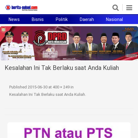
News
Bisnis
Politik
Daerah
Nasional
H
Home
News
Politik
Kesalahan Ini Tak Berlaku saat Anda Kuliah
Pendidikan
Bisnis
Published
2015-06-30
at
400 × 249
in
Kesalahan Ini Tak Berlaku saat Anda Kuliah
.
Otomotif
Hukum
Sport