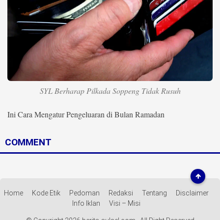
Life Style
Profil
Opini
Video
SYL Berharap Pilkada Soppeng Tidak Rusuh
More
Disclaimer
Ini Cara Mengatur Pengeluaran di Bulan Ramadan
COMMENT
Home
Kode Etik
Pedoman
Redaksi
Tentang
Disclaimer
Info Iklan
Visi – Misi