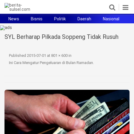
News
Bisnis
Politik
Daerah
Nasional
H
Home
SYL Berharap Pilkada Soppeng Tidak Rusuh
News
Politik
Published
2015-07-01
at
801 × 600
in
Ini Cara Mengatur Pengeluaran di Bulan Ramadan
.
Pendidikan
Bisnis
Otomotif
Hukum
Sport