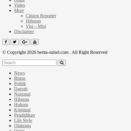
Video
More
Citizen Reporter
Hiburan
Visi – Misi
Disclaimer
© Copyright 2026 berita-sulsel.com . All Right Reserved
News
Bisnis
Politik
Daerah
Nasional
Hiburan
Hukum
Kriminal
Pendidikan
Life Style
Olahraga
Opini