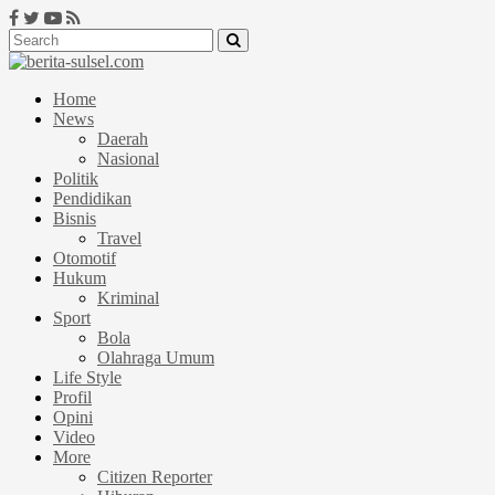
Home
News
Daerah
Nasional
Politik
Pendidikan
Bisnis
Travel
Otomotif
Hukum
Kriminal
Sport
Bola
Olahraga Umum
Life Style
Profil
Opini
Video
More
Citizen Reporter