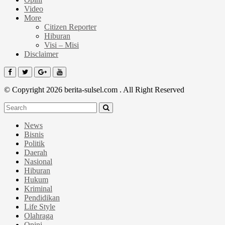
Video
More
Citizen Reporter
Hiburan
Visi – Misi
Disclaimer
© Copyright 2026 berita-sulsel.com . All Right Reserved
News
Bisnis
Politik
Daerah
Nasional
Hiburan
Hukum
Kriminal
Pendidikan
Life Style
Olahraga
Opini