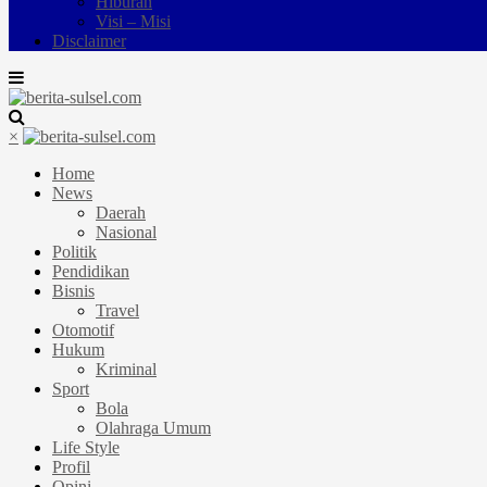
Hiburan
Visi – Misi
Disclaimer
×
Home
News
Daerah
Nasional
Politik
Pendidikan
Bisnis
Travel
Otomotif
Hukum
Kriminal
Sport
Bola
Olahraga Umum
Life Style
Profil
Opini