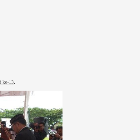
i ke-13
.