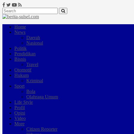
Home
News
Daerah
Nasional
Politik
Pendidikan
Bisnis
Travel
Otomotif
Hukum
Kriminal
Sport
Bola
Olahraga Umum
Life Style
Profil
Opini
Video
More
Citizen Reporter