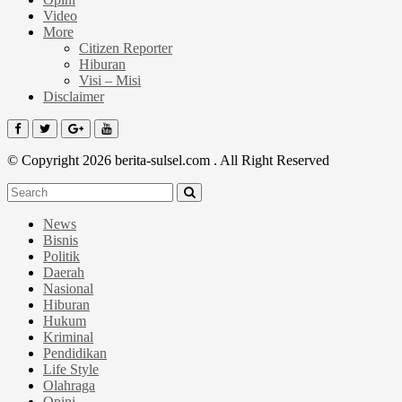
Video
More
Citizen Reporter
Hiburan
Visi – Misi
Disclaimer
© Copyright 2026 berita-sulsel.com . All Right Reserved
News
Bisnis
Politik
Daerah
Nasional
Hiburan
Hukum
Kriminal
Pendidikan
Life Style
Olahraga
Opini