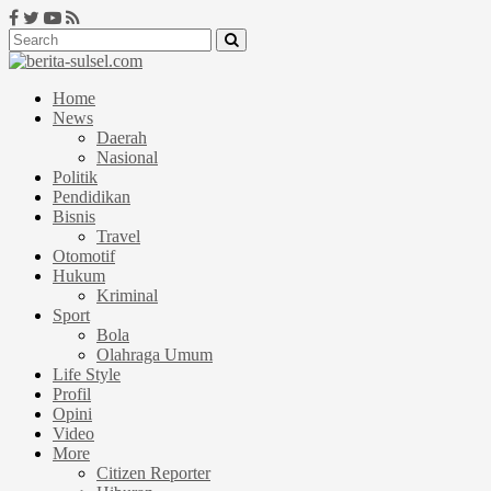
Home
News
Daerah
Nasional
Politik
Pendidikan
Bisnis
Travel
Otomotif
Hukum
Kriminal
Sport
Bola
Olahraga Umum
Life Style
Profil
Opini
Video
More
Citizen Reporter