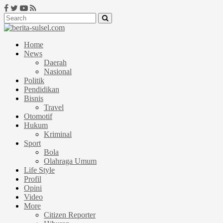
Home
News
Daerah
Nasional
Politik
Pendidikan
Bisnis
Travel
Otomotif
Hukum
Kriminal
Sport
Bola
Olahraga Umum
Life Style
Profil
Opini
Video
More
Citizen Reporter