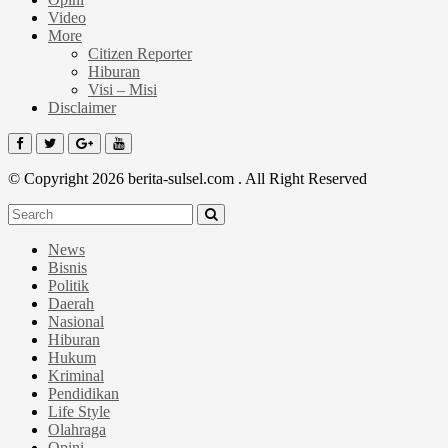
Video
More
Citizen Reporter
Hiburan
Visi – Misi
Disclaimer
© Copyright 2026 berita-sulsel.com . All Right Reserved
News
Bisnis
Politik
Daerah
Nasional
Hiburan
Hukum
Kriminal
Pendidikan
Life Style
Olahraga
Opini