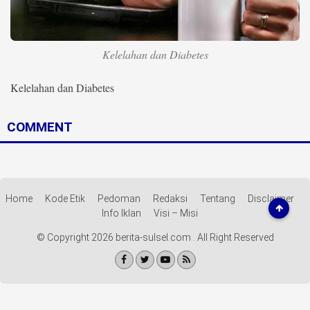
Life Style
Profil
Kelelahan dan Diabetes
Opini
Kelelahan dan Diabetes
Video
COMMENT
More
Disclaimer
Home
Kode Etik
Pedoman
Redaksi
Tentang
Disclaimer
Info Iklan
Visi – Misi
© Copyright 2026 berita-sulsel.com . All Right Reserved