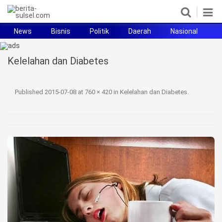
News
Bisnis
Politik
Daerah
Nasional
H
Home
Kelelahan dan Diabetes
News
Politik
Published
2015-07-08
at
760 × 420
in
Kelelahan dan Diabetes
.
Pendidikan
Bisnis
Otomotif
Hukum
Sport