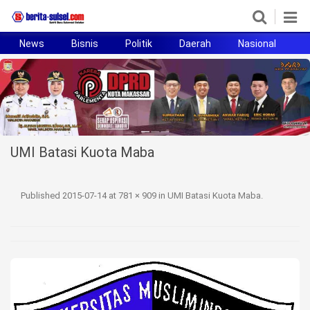
News
Bisnis
Politik
Daerah
Nasional
H
Home
News
Politik
UMI Batasi Kuota Maba
Pendidikan
Bisnis
Published
2015-07-14
at
781 × 909
in
UMI Batasi Kuota Maba
.
Otomotif
Hukum
Sport