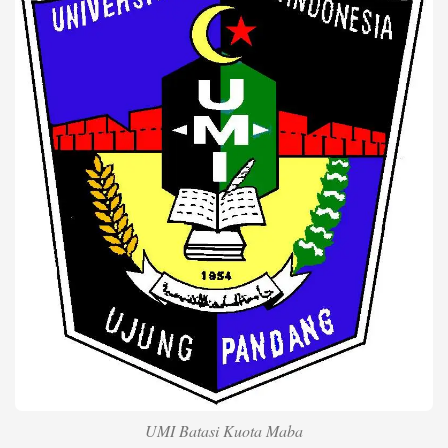
Life Style
Profil
Opini
Video
More
Disclaimer
UMI Batasi Kuota Maba