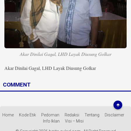
Life Style
Profil
Opini
Video
Akar Dinilai Gagal, LHD Layak Diusung Golkar
More
Disclaimer
Akar Dinilai Gagal, LHD Layak Diusung Golkar
COMMENT
Home
Kode Etik
Pedoman
Redaksi
Tentang
Disclaimer
Info Iklan
Visi – Misi