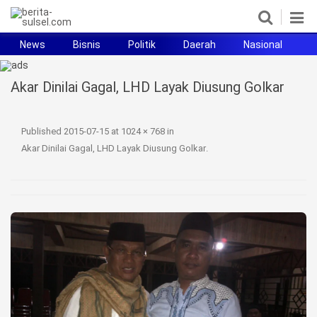
News
Bisnis
Politik
Daerah
Nasional
H
Home
Akar Dinilai Gagal, LHD Layak Diusung Golkar
News
Politik
Published
2015-07-15
at
1024 × 768
in
Akar Dinilai Gagal, LHD Layak Diusung Golkar
.
Pendidikan
Bisnis
Otomotif
Hukum
Sport